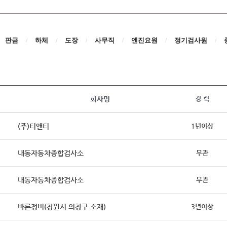
판금
하체
도장
사무직
엔진요원
정기검사원
/
/
/
/
/
/
회사명
경 력
(주)티앤티
1년이상
내동자동차종합검사소
무관
내동자동차종합검사소
무관
바른정비(창원시 의창구 소재)
3년이상