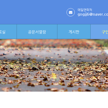
메일연락처
gngjj6＠naver.c
료실
공문서열람
게시판
구인