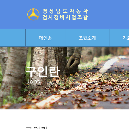
메인홈
조합소개
자
구인란
Jobs