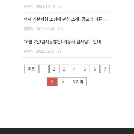
관리자
2023.10.12
55
택시 기본차령 조정에 관한 조례」 공포에 따른 차령연장 안내
관리자
2023.10.05
187
10월 2일(임시공휴일) 자동차 검사업무 안내
관리자
2023.09.27
21
처음
1
2
3
4
5
6
7
8
»
마지막