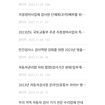
관리자
2023.11.24
200
지정정비사업체 검사원 단체복(조끼)배부를 위한 수량 및 사이즈 조사
관리자
2023.11.21
32
2023년도 국토교통부 주관 지정정비사업자 특별 점검 실시 안내
관리자
2023.11.08
102
민간검사소 검사역량 강화를 위한 2023년 맞춤형 컨설팅(하반기) 시행 안내
관리자
2023.11.04
46
자동차관리법 하위 법령(검사기간 완화)일부개정령 공포 안내
관리자
2023.11.02
139
2023년 자동차검사원 온라인(유튜브 라이브 방송)검사기술교육(4차) 참여 안내
관리자
2023.10.30
15
우리 지역 자동차 검사 기기 전문 수리업체 안내