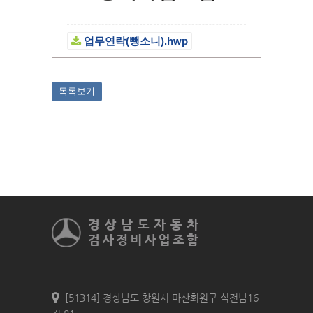
업무연락(뺑소니).hwp
목록보기
[51314] 경상남도 창원시 마산회원구 석전남16