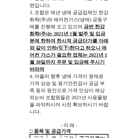
련입니다
.
3.
조합은 매년 냉매 공급업체인 한강
화학
(
주
)
와 에어컨가스
(
냉매
)
공동구
매를 진행해 오고 있으며
금번 한강
화학
(
주
)
는
2021
년
1
월 발주 및 입금
분에 한하여 한시적 공급단가를 아래
와 같이 인하
(
引下
)
한다고 하오니 에
어컨 가스가 필요한 업체는
2021
년
1
월
30
일까지 주문 및 입금해 주시기
바라며
4.
아울러 향후 냉매 가격이 원재료
가격 상승 및 용기안전검사 공급 부
족 등의 원인으로 가격 인상이 예상
되는바 조합원들은
2021
년 사용물량
을 파악하시어 사전 확보하시기 바랍
니다
.
-
아 래
-
□
품목 및 공급가격