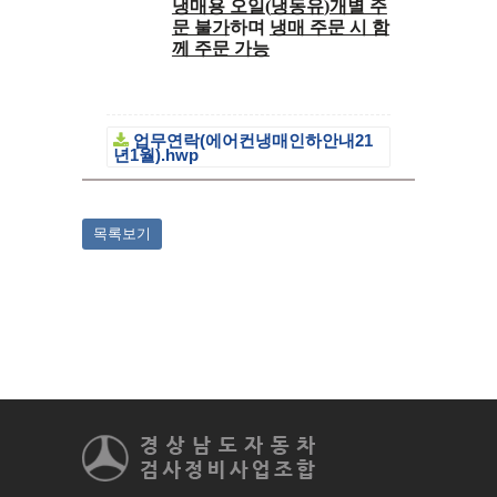
냉매용 오일
(
냉동유
)
개별 주
문 불가
하며
냉매 주문 시 함
께 주문 가능
업무연락(에어컨냉매인하안내21
년1월).hwp
목록보기