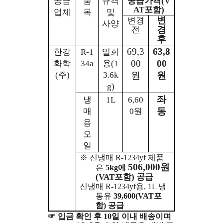
공급
품
규격
공급가격
(V
AT
포함
)
업체
목
및
변
변경
사양
경
전
후
69,3
63,8
한강
R-1
일회
00
00
화학
34a
용
(1
(
주
)
3.6k
원
원
g)
좌
냉
1L
6,60
동
매
0
원
용
오
일
※
신냉매
R-1234yf
제품
506,000
원
은
5kg
에
(VAT
포함
)
공급
신냉매
R-1234yf
용
, 1L
냉
동유
39,600(VAT
포
함
)
공급
☞
입금 확인 후
10
일 이내 배송이며