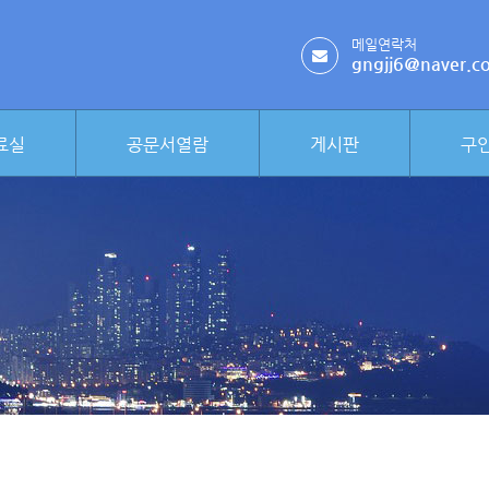
메일연락처
gngjj6＠naver.c
료실
공문서열람
게시판
구인