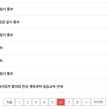
실시 통보
점검 실시 통보
실시 통보
보
보
실시 통보
정비사업자 협의회 판금·계측장비 실습교육 안내
처음
1
2
3
4
5
6
7
8
»
마지막