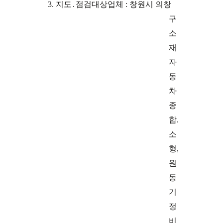
3.
지도
․
점검대상업체
:
창원시 의창
구
소
재
자
동
차
종
합
.
소
형
,
원
동
기
정
비