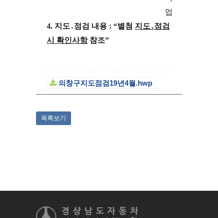
업
4.
지도
․
점검 내용
: “
별첨
지도
․
점검
시 확인사항
참조
”
의창구지도점검19년4월.hwp
목록보기