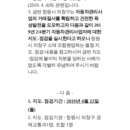
(2019. 4. 4)
와 관련입니다
.
3.
금번 창원시 의창구는
자동차관리사
업의 거래질서를 확립하고 건전한 육
성발전을 도모하고자 다음과 같이
201
9
년
2/4
분기 자동차관리사업자에 대한
지도
․
점검을 실시한다고 하오니
창원
시 의창구 소재 조합원업체는 별첨 지
도
․
점검 내용을 참고하시어 금번 지도
·
점검에 불이익
처분을 당하는 사례가
없도록 각별히 유념하여 주시기 바랍
니다
.
-
다 음
-
1.
지도
․
점검기간
:
2019
년
4
월
22
일
(
월
)
2.
지도
․
점검기관
:
창원시 의창구 경
제교통과
1
명
,
조합
1
명